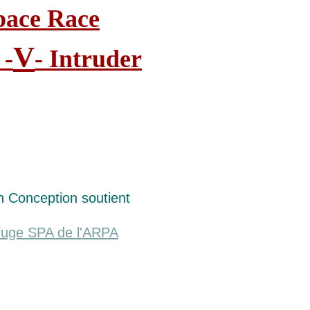
pace Race
V
 -
- Intruder
n Conception soutient
fuge SPA de l'ARPA