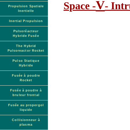
V
Space -
- Int
Propulsion Spatiale
Inertielle
Inertial Propulsion
Pulsoréacteur
Hybride Fusée
The Hybrid
Pulsoreactor Rocket
Pulso Statique
Hybride
Fusée à poudre
Rocket
Fusée à poudre à
bruleur frontal
Fusée au propergol
liquide
Collisionneur à
plasma