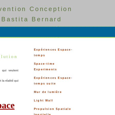
vention Conception
Bastita Bernard
Expériences Espace-
temps
olution
Space-time
Experiments
 qui veulent
Expériences Espace-
 la réalité qui
temps suite
Mur de lumière
Light Wall
pace
Propulsion Spatiale
Inertielle