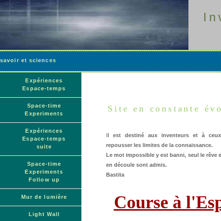
In
savoir et sciences
Expériences
Espace-temps
Space-time
Site en constante év
Experiments
Expériences
I
l est destiné aux inventeurs et à ceux
Espace-temps
repousser les limites de la connaissance.
suite
Le mot impossible y est banni, seul le rêve et
Space-time
en découle sont admis.
Experiments
Bastita
Follow up
Course à l'Es
Mur de lumière
Light Wall